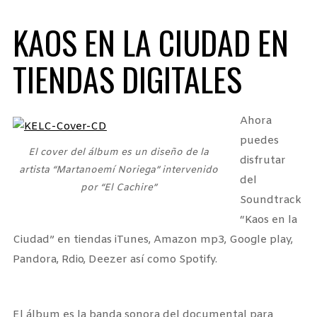
KAOS EN LA CIUDAD EN
TIENDAS DIGITALES
Ahora
puedes
El cover del álbum es un diseño de la
disfrutar
artista “Martanoemí Noriega” intervenido
del
por “El Cachire”
Soundtrack
“Kaos en la
Ciudad” en tiendas iTunes, Amazon mp3, Google play,
Pandora, Rdio, Deezer así como Spotify.
El álbum es la banda sonora del documental para