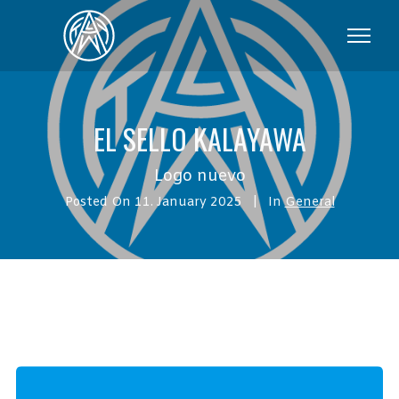
EL SELLO KALAYAWA
Logo nuevo
Posted On
11. January 2025
In
General